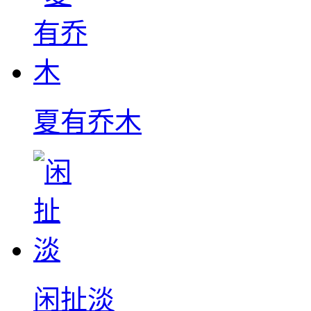
夏有乔木
闲扯淡