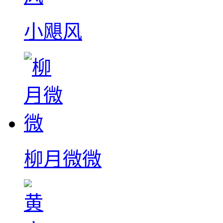
小飓风
柳月微微