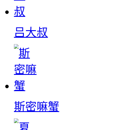
吕大叔
斯密嘛蟹