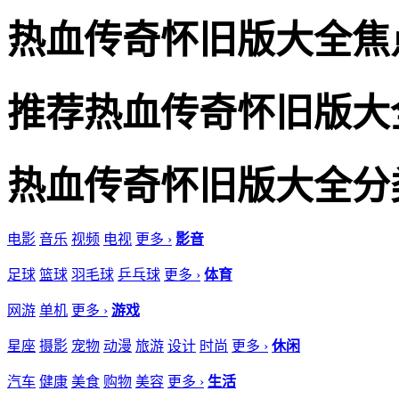
热血传奇怀旧版大全焦
推荐热血传奇怀旧版大
热血传奇怀旧版大全分
电影
音乐
视频
电视
更多 ›
影音
足球
篮球
羽毛球
乒乓球
更多 ›
体育
网游
单机
更多 ›
游戏
星座
摄影
宠物
动漫
旅游
设计
时尚
更多 ›
休闲
汽车
健康
美食
购物
美容
更多 ›
生活