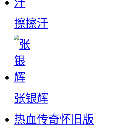
擦擦汗
张银辉
热血传奇怀旧版