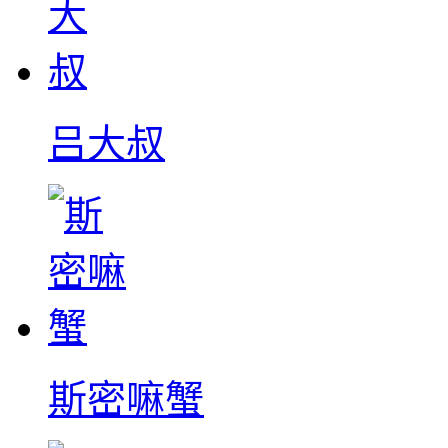
吕大叔
斯密嘛蟹