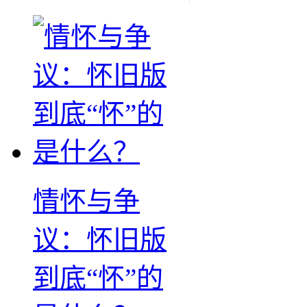
情怀与争
议：怀旧版
到底“怀”的