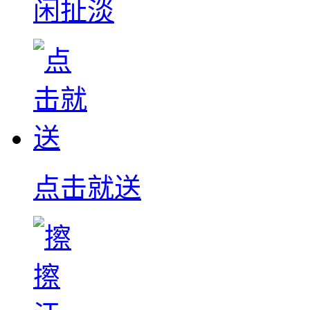
闲扯淡
点击就送