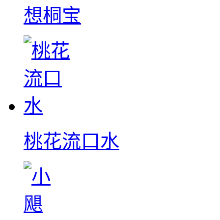
想桐宝
桃花流口水