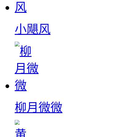
小飓风
柳月微微