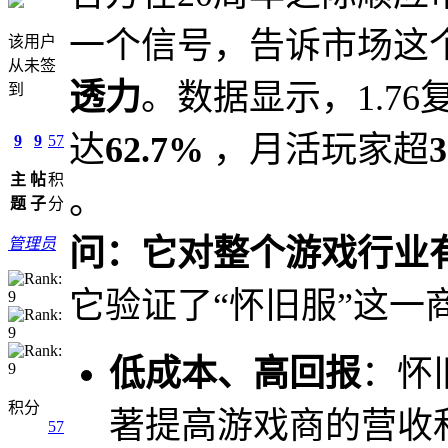
一个信号，告诉市场这
该用户
从未签
透力
。数据显示，1.7
到
达
62.7%
，月活玩家超
9
9
57
主
帖
积
。
题
子
分
问：它对整个游戏行业
管理员
它验证了“怀旧服”这一
低成本、高回报
：怀
积分
著提高游戏商的营收
57