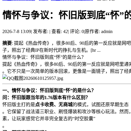
情怀与争议：怀旧版到底“怀”
2026-7-8 13:09
|
发布者:
|
查看:
42
|
评论: 0
|
原作者: admin
摘要
: 提起《热血传奇》，很多80后、90后的第一反应就是
子，照出了经典IP在新时代的挣扎与生机。[hr ...
情怀与争议：怀旧版到底“怀”的是什么？
提起《热血传奇》，很多80后、90后的第一反应就是网吧里通
。它不只是一次简单的版本回滚，更像是一面镜子，照出了经典
一、情怀与争议：怀旧版到底“怀”的是什么？
问：怀旧版跟当年的1.76版本有什么区别？
怀旧版主打的是
点卡收费、无商城
的模式，试图还原早期生态
。它保留了战法道三职业、刷怪爆装和攻沙等核心玩法。然而，
素，让玩家感觉它并非完全复古的“时空胶囊”
。