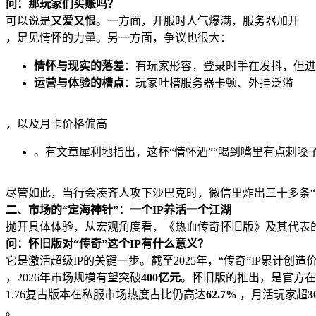
问：那玩家们买账吗？
可以说是
又爱又恨
。一方面，开服时人气爆满，服务器加开
，足见情怀的力量。另一方面，争议也很大：
情怀与现实的落差
：有玩家形容，登录时手在发抖，但进
运营与体验的槽点
：玩家吐槽服务器卡顿、外挂泛滥
，以及月卡价格偏高
。有文章犀利地指出，这杯“情怀酒”“喝到嘴里有点剌嗓子
尽管如此，当行会凑齐人攻下沙巴克时，微信里炸出三十多条“
二、市场的“定海神针”：一个IP养活一个江湖
抛开具体体验，从宏观角度看，《热血传奇怀旧版》及其代表的
问：怀旧版对“传奇”这个IP有什么意义？
它是激活超级IP的关键一步。截至2025年，“传奇”IP累计创造
，2026年市场规模有望突破
400亿元
。怀旧版的推出，是官方在
1.76复古版本在私服市场热度占比仍高达
62.7%
，月活玩家超
3
。