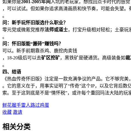
如果你是
2001-2005年间
入坑的老玩家，想找回点卡时代的感觉
，可以试试。但如果你追求高清画质和快节奏，可能会失望。
。
问：新手玩怀旧版选什么职业？
零元党或微氪党推荐
法师或道士
，打宝升级相对轻松；土豪玩
。
问：怀旧版能“搬砖”赚钱吗？
可以。新手前期靠杀鸡、鹿挖肉卖钱
，18-20级后可以去
矿区挖矿
，黑铁矿是硬通货。高级装备如
裁
。
四、结语
《热血传奇怀旧版》注定是一款充满争议的产品。它不够完美，甚
。它的意义在于，用事实证明了“传奇”这个IP，以及它背后数
索。至于这到底是不是“情怀税”，或许每个重回玛法大陆的玩
鲜花
握手
雷人
路过
鸡蛋
收藏
邀请
相关分类