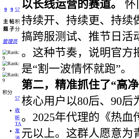
以长线运营的赛道。
怀
9
9
57
持续开、持续更、持续做
主
帖
积
题
子
分
搞跨服测试、推节日活
管理员
。这种节奏，说明官方
是“割一波情怀就跑”。
第二，精准抓住了“高净
积分
核心用户以80后、90
57
收
。2025年代理的《热
听
TA
元以上。这群人愿意为青
发
消