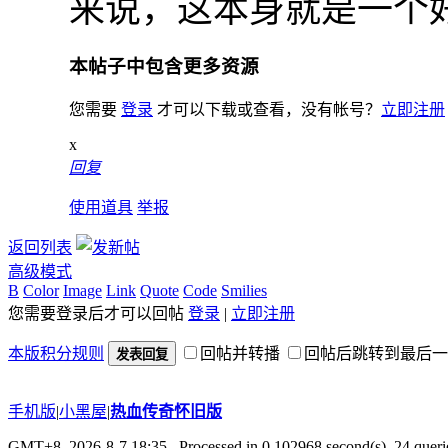
来说，这本身就是一个
本帖子中包含更多资源
您需要
登录
才可以下载或查看，没有帐号？
立即注册
x
回复
使用道具
举报
返回列表
高级模式
B
Color
Image
Link
Quote
Code
Smilies
您需要登录后才可以回帖
登录
|
立即注册
本版积分规则
回帖并转播
回帖后跳转到最后一
发表回复
手机版
|
小黑屋
|
热血传奇怀旧版
GMT+8, 2026-8-7 18:35
, Processed in 0.102968 second(s), 24 querie